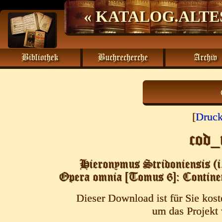
« KATALOG.ALTE
Bibliothek
Buchrecherche
Archiv
[
Druc
cod
Hieronymus Stridoniensis (i
Opera omnia [Tomus 6]: Continen
Dieser Download ist für Sie kost
um das Projekt 