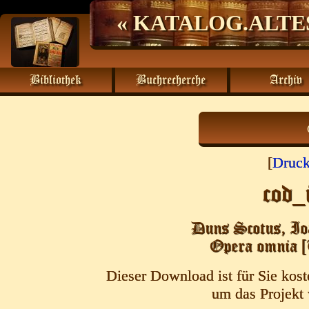
« KATALOG.ALTE
Bibliothek
Buchrecherche
Archiv
[
Druc
cod
Duns Scotus, Ioa
Opera omnia [
Dieser Download ist für Sie kost
um das Projekt 